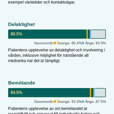
exempel väntetider och kontaktvägar.
Delaktighet
80.5
%
Genomsnitt:
Sverige:
80.4
%
Ånge
:
83.9
%
Patientens upplevelse av delaktighet och involvering i
vården, inklusive möjlighet för närstående att
medverka när det är lämpligt.
Bemötande
84.5
%
Genomsnitt:
Sverige:
83.9
%
Ånge
:
87.5
%
Patientens upplevelse av om bemötandet är
respektfullt och anpassat till individuella behov och