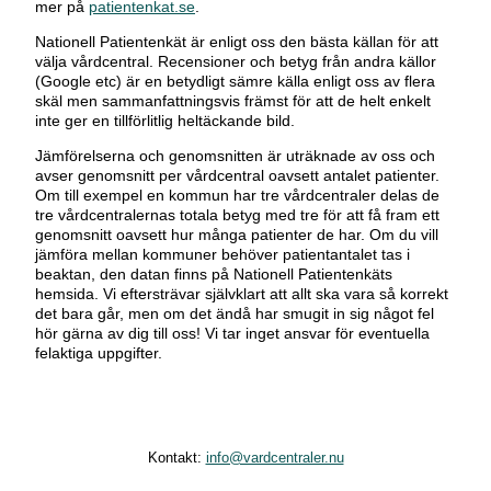
mer på
patientenkat.se
.
Nationell Patientenkät är enligt oss den bästa källan för att
välja vårdcentral. Recensioner och betyg från andra källor
(Google etc) är en betydligt sämre källa enligt oss av flera
skäl men sammanfattningsvis främst för att de helt enkelt
inte ger en tillförlitlig heltäckande bild.
Jämförelserna och genomsnitten är uträknade av oss och
avser genomsnitt per vårdcentral oavsett antalet patienter.
Om till exempel en kommun har tre vårdcentraler delas de
tre vårdcentralernas totala betyg med tre för att få fram ett
genomsnitt oavsett hur många patienter de har. Om du vill
jämföra mellan kommuner behöver patientantalet tas i
beaktan, den datan finns på Nationell Patientenkäts
hemsida. Vi eftersträvar självklart att allt ska vara så korrekt
det bara går, men om det ändå har smugit in sig något fel
hör gärna av dig till oss! Vi tar inget ansvar för eventuella
felaktiga uppgifter.
Kontakt:
info@vardcentraler.nu