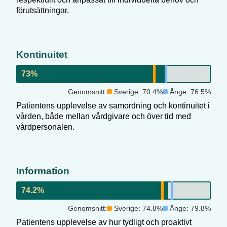
förutsättningar.
Kontinuitet
73
%
Genomsnitt:
Sverige:
70.4
%
Ånge
:
76.5
%
Patientens upplevelse av samordning och kontinuitet i
vården, både mellan vårdgivare och över tid med
vårdpersonalen.
Information
74.2
%
Genomsnitt:
Sverige:
74.8
%
Ånge
:
79.8
%
Patientens upplevelse av hur tydligt och proaktivt