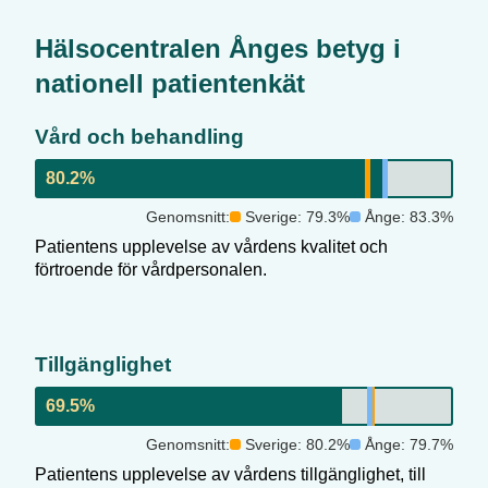
Hälsocentralen Ånge
s betyg i
nationell patientenkät
Vård och behandling
80.2
%
Genomsnitt:
Sverige:
79.3
%
Ånge
:
83.3
%
Patientens upplevelse av vårdens kvalitet och
förtroende för vårdpersonalen.
Tillgänglighet
69.5
%
Genomsnitt:
Sverige:
80.2
%
Ånge
:
79.7
%
Patientens upplevelse av vårdens tillgänglighet, till