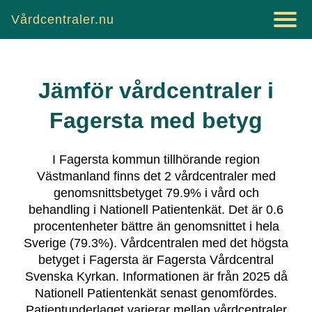
Vårdcentraler.nu
Jämför vårdcentraler i
Fagersta
med betyg
I
Fagersta
kommun tillhörande region
Västmanland
finns det
2
vårdcentraler
med
genomsnittsbetyget
79.9
% i vård och
behandling i Nationell Patientenkät.
Det är
0.6
procentenheter bättre än genomsnittet i hela
Sverige (
79.3
%).
Vårdcentralen med det högsta
betyget i
Fagersta
är
Fagersta Vårdcentral
Svenska Kyrkan
.
Informationen är från 2025 då
Nationell Patientenkät senast genomfördes.
Patientunderlaget varierar mellan vårdcentraler