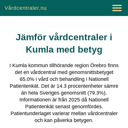
Vårdcentraler.nu
Jämför vårdcentraler i
Kumla
med betyg
I
Kumla
kommun tillhörande region
Örebro
finns
det
en vårdcentral
med genomsnittsbetyget
65.0
% i vård och behandling i Nationell
Patientenkät.
Det är
14.3
procentenheter sämre
än hela Sveriges genomsnitt (
79.3
%).
Informationen är från 2025 då Nationell
Patientenkät senast genomfördes.
Patientunderlaget varierar mellan vårdcentraler
och kan påverka betygen.