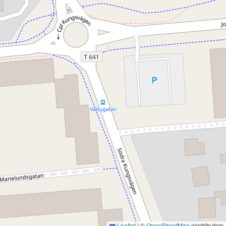
Leaflet
|
©
OpenStreetMap
contributors