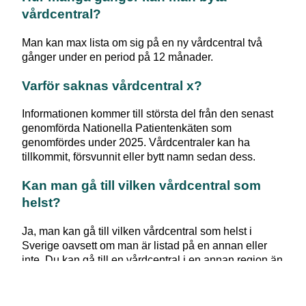
vårdcentral?
Man kan max lista om sig på en ny vårdcentral två
gånger under en period på 12 månader.
Varför saknas vårdcentral x?
Informationen kommer till största del från den senast
genomförda Nationella Patientenkäten som
genomfördes under 2025. Vårdcentraler kan ha
tillkommit, försvunnit eller bytt namn sedan dess.
Kan man gå till vilken vårdcentral som
helst?
Ja, man kan gå till vilken vårdcentral som helst i
Sverige oavsett om man är listad på en annan eller
inte. Du kan gå till en vårdcentral i en annan region än
den du är folkbokförd i. Om du till exempel är bortrest
hemifrån på semester kan det vara svårt att besöka
den vårdcentralen du vanligtvis använder. Men du