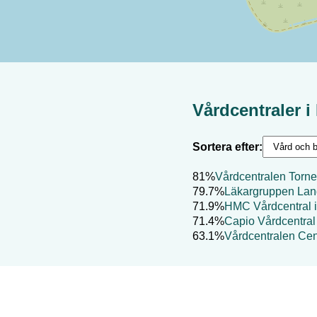
Vårdcentraler i
Sortera efter:
81%
Vårdcentralen Torne
79.7%
Läkargruppen Lan
71.9%
HMC Vårdcentral 
71.4%
Capio Vårdcentra
63.1%
Vårdcentralen Ce