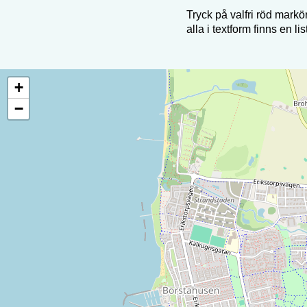
Tryck på valfri röd markör
alla i textform finns en li
+
−