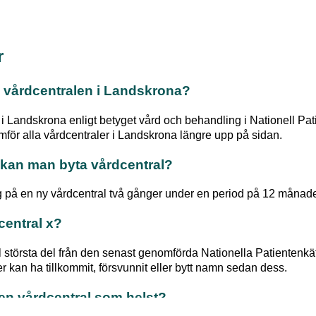
r
 vårdcentralen i
Landskrona
?
 i
Landskrona
enligt betyget vård och behandling i Nationell Pat
mför alla vårdcentraler i
Landskrona
längre upp på sidan.
kan man byta vårdcentral?
 på en ny vårdcentral två gånger under en period på 12 månade
central x?
l största del från den senast genomförda Nationella Patienten
 kan ha tillkommit, försvunnit eller bytt namn sedan dess.
ken vårdcentral som helst?