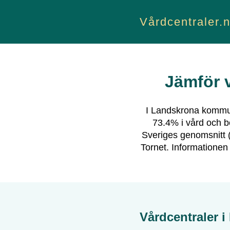
Vårdcentraler.
Jämför v
I
Landskrona
kommun
73.4
% i vård och b
Sveriges genomsnitt 
Tornet
.
Informationen
Vårdcentraler i