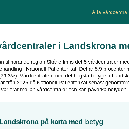
nu
Alla vårdcentral
årdcentraler i
Landskrona
me
 tillhörande region
Skåne
finns det
5
vårdcentraler
med
ehandling i Nationell Patientenkät.
Det är
5.9
procentenh
(
79.3
%).
Vårdcentralen med det högsta betyget i
Landsk
 är från 2025 då Nationell Patientenkät senast genomför
varierar mellan vårdcentraler och kan påverka betygen.
Landskrona
på karta med betyg