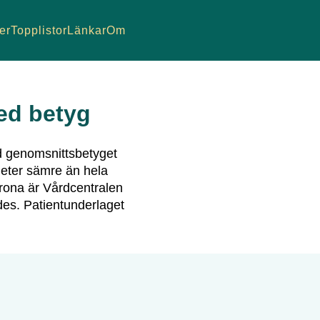
er
Topplistor
Länkar
Om
d betyg
 genomsnittsbetyget
eter sämre än hela
rona
är
Vårdcentralen
des.
Patientunderlaget