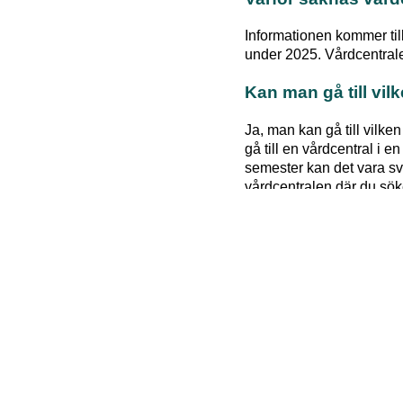
Informationen kommer til
under 2025. Vårdcentraler
Kan man gå till vil
Ja, man kan gå till vilke
gå till en vårdcentral i 
semester kan det vara sv
vårdcentralen där du söke
medicinska behov bedömd
Hur listar man sig 
Logga in på
1177.se
och 
men då står du tills vidare
Hur vet jag vilken v
Logga in på
1177.se
för 