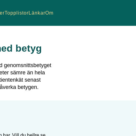
er
Topplistor
Länkar
Om
ed betyg
 genomsnittsbetyget
ter sämre än hela
tientenkät senast
påverka betygen.
 har. Vill du hellre se