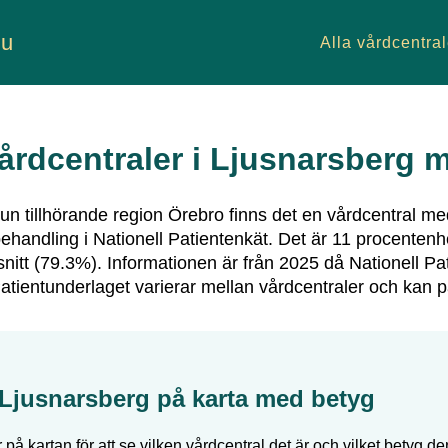
nu
Alla vårdcentral
årdcentraler i
Ljusnarsberg
m
 tillhörande region
Örebro
finns det
en vårdcentral
med
ehandling i Nationell Patientenkät.
Det är
11
procentenhe
itt (
79.3
%).
Informationen är från 2025 då Nationell Pa
tientunderlaget varierar mellan vårdcentraler och kan 
Ljusnarsberg
på karta med betyg
 på kartan för att se vilken vårdcentral det är och vilket betyg den