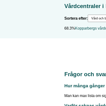
Vårdcentraler i
Sortera efter:
68.3%
Kopparbergs vårdc
Frågor och sva
Hur många gånger 
Man kan max lista om sig
Varför saknas vård