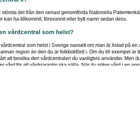
l största del från den senast genomförda Nationella Patienten
 kan ha tillkommit, försvunnit eller bytt namn sedan dess.
ken vårdcentral som helst?
n vårdcentral som helst i Sverige oavsett om man är listad på en 
en annan region än den du är folkbokförd i. Om du till exempel är 
årt att besöka den vårdcentralen du vanligtvis använder. Men du
r vård för att vårdgarantin ska gälla. När du söker vård i en ann
a av en läkare som avgör hur snabbt du får vård.
på en vårdcentral?
gör ditt val. Vissa vårdcentraler har kö och det kan i sådana fall 
 kvar på ditt tidigare val.
årdcentral jag är listad på?
att se vart du är listad idag.