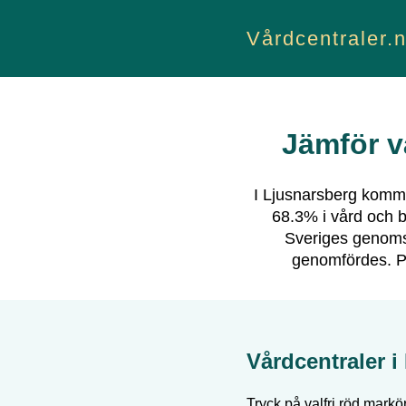
Vårdcentraler.
Jämför v
I
Ljusnarsberg
kommun
68.3
% i vård och b
Sveriges genomsn
genomfördes.
Pa
Vårdcentraler i
Tryck på valfri röd markör