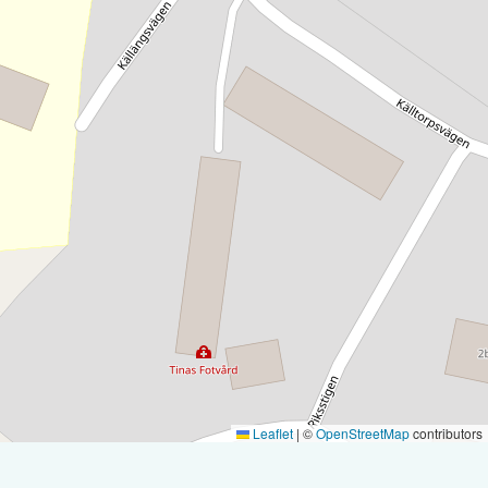
Leaflet
|
©
OpenStreetMap
contributors