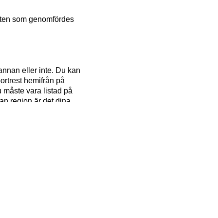
käten som genomfördes
annan eller inte. Du kan
bortrest hemifrån på
 måste vara listad på
an region är det dina
dröja innan du får plats,