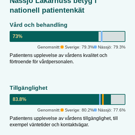
Nässjö Läkarhus
s betyg i
nationell patientenkät
Vård och behandling
73
%
Genomsnitt:
Sverige:
79.3
%
Nässjö
:
79.3
%
Patientens upplevelse av vårdens kvalitet och
förtroende för vårdpersonalen.
Tillgänglighet
83.8
%
Genomsnitt:
Sverige:
80.2
%
Nässjö
:
77.6
%
Patientens upplevelse av vårdens tillgänglighet, till
exempel väntetider och kontaktvägar.