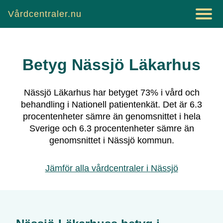
Vårdcentraler.nu
Betyg
Nässjö Läkarhus
Nässjö Läkarhus
har betyget
73
% i vård och
behandling i Nationell patientenkät.
Det är
6.3
procentenheter sämre än genomsnittet i hela
Sverige och
6.3
procentenheter sämre än
genomsnittet i
Nässjö
kommun.
Jämför alla vårdcentraler i
Nässjö