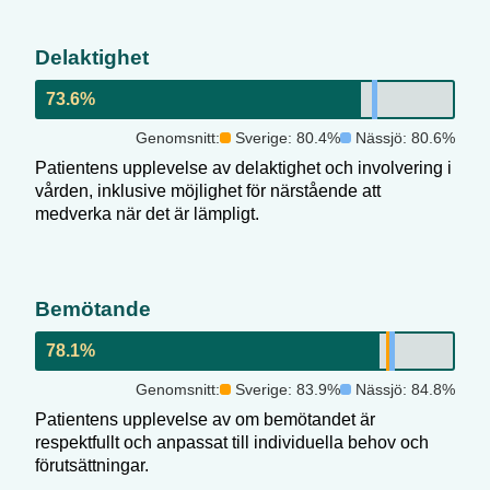
Delaktighet
73.6
%
Genomsnitt:
Sverige:
80.4
%
Nässjö
:
80.6
%
Patientens upplevelse av delaktighet och involvering i
vården, inklusive möjlighet för närstående att
medverka när det är lämpligt.
Bemötande
78.1
%
Genomsnitt:
Sverige:
83.9
%
Nässjö
:
84.8
%
Patientens upplevelse av om bemötandet är
respektfullt och anpassat till individuella behov och
förutsättningar.