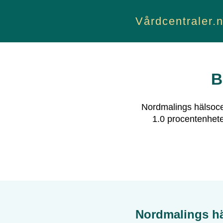
Vårdcentraler.
B
Nordmalings hälsoce
1.0
procentenheter
Nordmalings hä