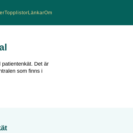
er
Topplistor
Länkar
Om
al
l patientenkät.
Det är
tralen som finns i
kät