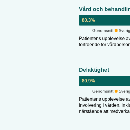
Vård och behandli
80.3
%
Genomsnitt:
Sveri
Patientens upplevelse av
förtroende för vårdperso
Delaktighet
80.9
%
Genomsnitt:
Sveri
Patientens upplevelse av
involvering i vården, inkl
närstående att medverka 