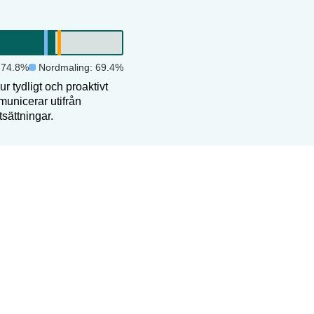
:
74.8
%
Nordmaling
:
69.4
%
r tydligt och proaktivt
unicerar utifrån
tsättningar.