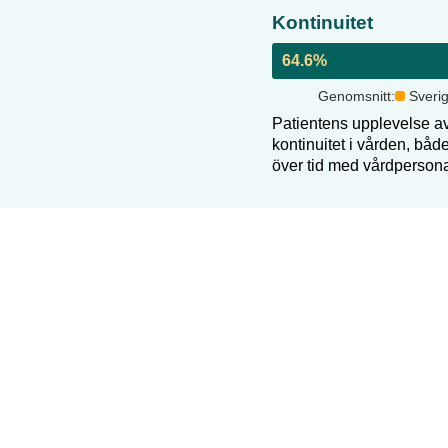
Kontinuitet
64.6
%
Genomsnitt:
Sveri
Patientens upplevelse a
kontinuitet i vården, bå
över tid med vårdperson