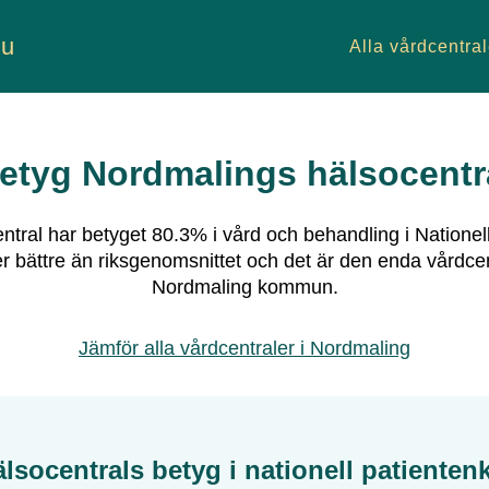
nu
Alla vårdcentral
etyg
Nordmalings hälsocentr
ntral
har betyget
80.3
% i vård och behandling i Nationel
 bättre än riksgenomsnittet och
det är den enda vårdcen
Nordmaling
kommun.
Jämför alla vårdcentraler i
Nordmaling
lsocentral
s betyg i nationell patienten