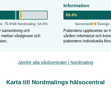
Information
69.4
%
ge:
70.4
%
Nordmaling
:
64.6
%
Genomsnitt:
Sverige
v samordning och
Patientens upplevelse av hu
de mellan vårdgivare och
vården informerar och komm
alen.
patientens individuella föru
Jämför alla vårdcentraler i
Nordmaling
Karta till Nordmalings hälsocentral