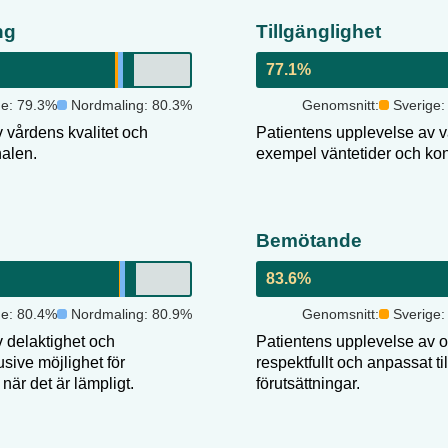
ng
Tillgänglighet
77.1
%
ge:
79.3
%
Nordmaling
:
80.3
%
Genomsnitt:
Sverige
 vårdens kvalitet och
Patientens upplevelse av vår
nalen.
exempel väntetider och kon
Bemötande
83.6
%
ge:
80.4
%
Nordmaling
:
80.9
%
Genomsnitt:
Sverige
 delaktighet och
Patientens upplevelse av 
usive möjlighet för
respektfullt och anpassat ti
när det är lämpligt.
förutsättningar.