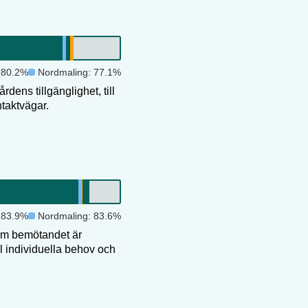
:
80.2
%
Nordmaling
:
77.1
%
dens tillgänglighet, till
taktvägar.
:
83.9
%
Nordmaling
:
83.6
%
om bemötandet är
ll individuella behov och