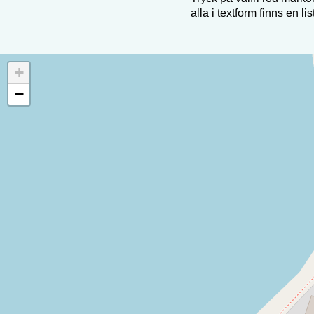
alla i textform finns en li
+
−