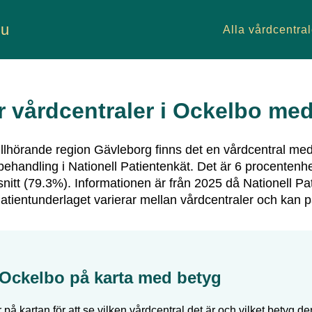
nu
Alla vårdcentral
 vårdcentraler i
Ockelbo
med
lhörande region
Gävleborg
finns det
en vårdcentral
med
behandling i Nationell Patientenkät.
Det är
6
procentenhe
itt (
79.3
%).
Informationen är från 2025 då Nationell Pa
tientunderlaget varierar mellan vårdcentraler och kan 
Ockelbo
på karta med betyg
 på kartan för att se vilken vårdcentral det är och vilket betyg den