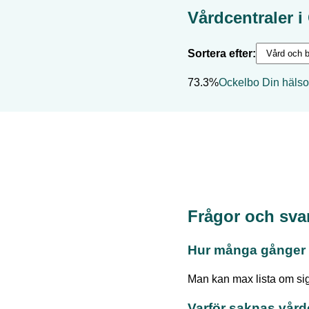
Vårdcentraler i
Sortera efter:
73.3%
Ockelbo Din hälso
Frågor och sva
Hur många gånger 
Man kan max lista om sig
Varför saknas vård