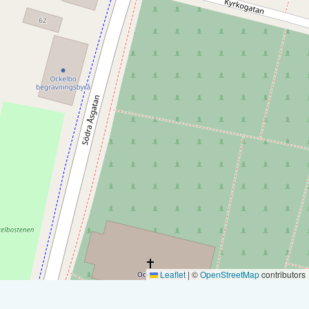
Leaflet
|
©
OpenStreetMap
contributors