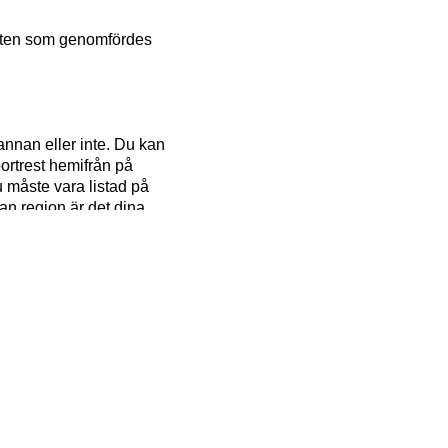
käten som genomfördes
annan eller inte. Du kan
bortrest hemifrån på
 måste vara listad på
an region är det dina
dröja innan du får plats,