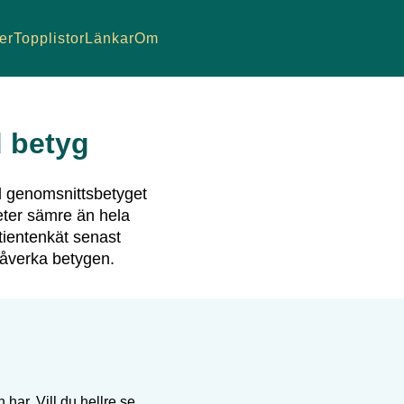
er
Topplistor
Länkar
Om
 betyg
 genomsnittsbetyget
ter sämre än hela
tientenkät senast
påverka betygen.
 har. Vill du hellre se