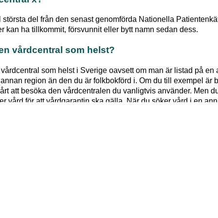
l största del från den senast genomförda Nationella Patienten
 kan ha tillkommit, försvunnit eller bytt namn sedan dess.
ken vårdcentral som helst?
n vårdcentral som helst i Sverige oavsett om man är listad på en 
en annan region än den du är folkbokförd i. Om du till exempel är 
årt att besöka den vårdcentralen du vanligtvis använder. Men du
r vård för att vårdgarantin ska gälla. När du söker vård i en ann
a av en läkare som avgör hur snabbt du får vård.
på en vårdcentral?
gör ditt val. Vissa vårdcentraler har kö och det kan i sådana fall 
 kvar på ditt tidigare val.
årdcentral jag är listad på?
att se vart du är listad idag.