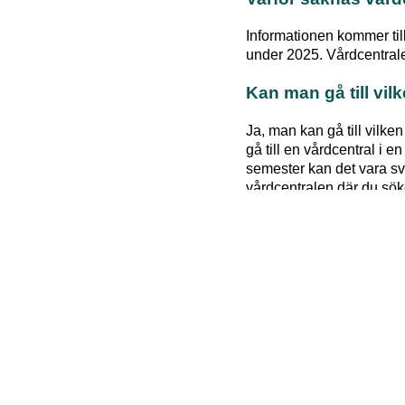
Informationen kommer til
under 2025. Vårdcentraler
Kan man gå till vil
Ja, man kan gå till vilke
gå till en vårdcentral i 
semester kan det vara sv
vårdcentralen där du söke
medicinska behov bedömd
Hur listar man sig 
Logga in på
1177.se
och 
men då står du tills vidare
Hur vet jag vilken v
Logga in på
1177.se
för 