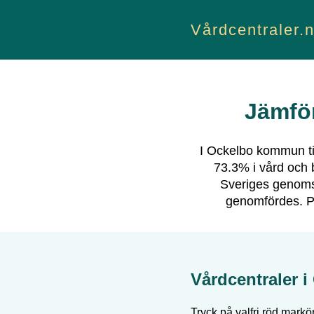
Vårdcentraler.
Jämför
I
Ockelbo
kommun til
73.3
% i vård och 
Sveriges genomsn
genomfördes.
Pa
Vårdcentraler i
Tryck på valfri röd markör