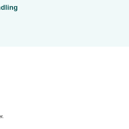
dling
r.