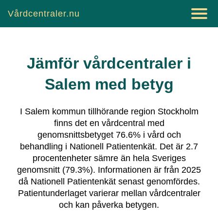
Vårdcentraler.nu
Jämför vårdcentraler i
Salem
med betyg
I
Salem
kommun tillhörande region
Stockholm
finns det
en vårdcentral
med
genomsnittsbetyget
76.6
% i vård och
behandling i Nationell Patientenkät.
Det är
2.7
procentenheter sämre än hela Sveriges
genomsnitt (
79.3
%).
Informationen är från 2025
då Nationell Patientenkät senast genomfördes.
Patientunderlaget varierar mellan vårdcentraler
och kan påverka betygen.