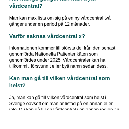
vårdcentral?
Man kan max lista om sig på en ny vårdcentral två
gånger under en period på 12 månader.
Varför saknas vårdcentral x?
Informationen kommer till största del från den senast
genomförda Nationella Patientenkäten som
genomfördes under 2025. Vårdcentraler kan ha
tillkommit, försvunnit eller bytt namn sedan dess.
Kan man gå till vilken vårdcentral som
helst?
Ja, man kan gå till vilken vårdcentral som helst i
Sverige oavsett om man är listad på en annan eller
inte. Du kan gå till en vårdcentral i en annan region än
den du är folkbokförd i. Om du till exempel är bortrest
hemifrån på semester kan det vara svårt att besöka
den vårdcentralen du vanligtvis använder. Men du