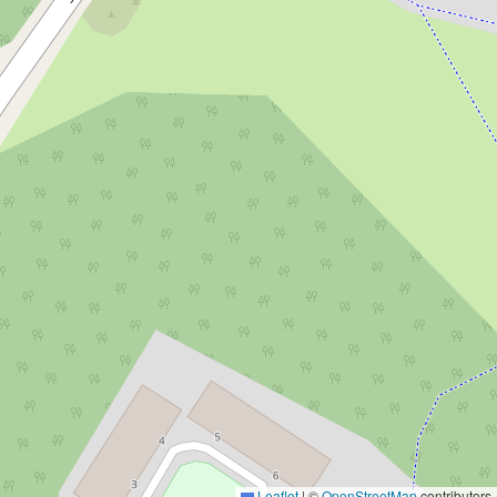
Leaflet
|
©
OpenStreetMap
contributors