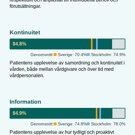
förutsättningar.
Kontinuitet
84.8
%
Genomsnitt:
Sverige:
70.4
%
Stockholm
:
74.9
%
Patientens upplevelse av samordning och kontinuitet i
vården, både mellan vårdgivare och över tid med
vårdpersonalen.
Information
84.9
%
Genomsnitt:
Sverige:
74.8
%
Stockholm
:
78.0
%
Patientens upplevelse av hur tydligt och proaktivt