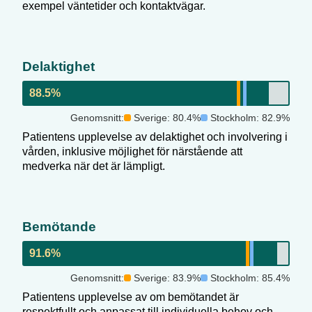
exempel väntetider och kontaktvägar.
Delaktighet
88.5
%
Genomsnitt:
Sverige:
80.4
%
Stockholm
:
82.9
%
Patientens upplevelse av delaktighet och involvering i
vården, inklusive möjlighet för närstående att
medverka när det är lämpligt.
Bemötande
91.6
%
Genomsnitt:
Sverige:
83.9
%
Stockholm
:
85.4
%
Patientens upplevelse av om bemötandet är
respektfullt och anpassat till individuella behov och