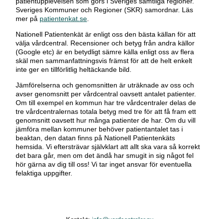
patientupplevelsen som görs i Sveriges samtliga regioner.
Sveriges Kommuner och Regioner (SKR) samordnar. Läs
mer på
patientenkat.se
.
Nationell Patientenkät är enligt oss den bästa källan för att
välja vårdcentral. Recensioner och betyg från andra källor
(Google etc) är en betydligt sämre källa enligt oss av flera
skäl men sammanfattningsvis främst för att de helt enkelt
inte ger en tillförlitlig heltäckande bild.
Jämförelserna och genomsnitten är uträknade av oss och
avser genomsnitt per vårdcentral oavsett antalet patienter.
Om till exempel en kommun har tre vårdcentraler delas de
tre vårdcentralernas totala betyg med tre för att få fram ett
genomsnitt oavsett hur många patienter de har. Om du vill
jämföra mellan kommuner behöver patientantalet tas i
beaktan, den datan finns på Nationell Patientenkäts
hemsida. Vi eftersträvar självklart att allt ska vara så korrekt
det bara går, men om det ändå har smugit in sig något fel
hör gärna av dig till oss! Vi tar inget ansvar för eventuella
felaktiga uppgifter.