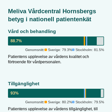
Meliva Vårdcentral Hornsberg
s
betyg i nationell patientenkät
Vård och behandling
88.7
%
Genomsnitt:
Sverige:
79.3
%
Stockholm
:
81.5
%
Patientens upplevelse av vårdens kvalitet och
förtroende för vårdpersonalen.
Tillgänglighet
93
%
Genomsnitt:
Sverige:
80.2
%
Stockholm
:
79.5
%
Patientens upplevelse av vårdens tillgänglighet, till