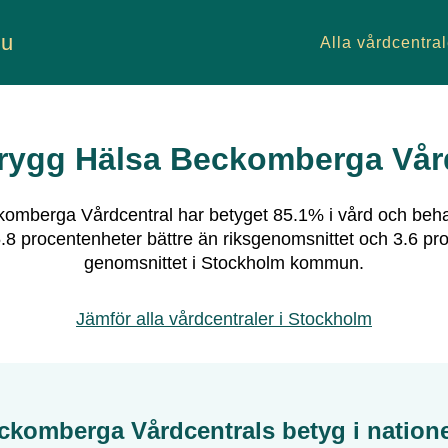
nu
Alla vårdcentral
rygg Hälsa Beckomberga Vår
komberga Vårdcentral
har betyget
85.1
% i vård och beha
.8
procentenheter bättre än riksgenomsnittet och
3.6
pro
genomsnittet i
Stockholm
kommun.
Jämför alla vårdcentraler i
Stockholm
ckomberga Vårdcentral
s betyg i nation