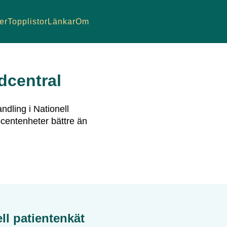
er
Topplistor
Länkar
Om
dcentral
ndling i Nationell
centenheter bättre än
ell patientenkät