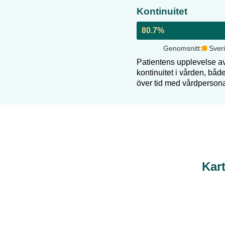
Kontinuitet
80.7
%
Genomsnitt:
Sver
Patientens upplevelse a
kontinuitet i vården, bå
över tid med vårdperson
Kar