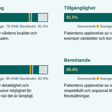
ng
Tillgänglighet
81.5
%
ige:
79.3
%
Stockholm
:
81.5
%
Genomsnitt:
Sverig
 vårdens kvalitet och
Patientens upplevelse av vår
nalen.
exempel väntetider och kon
Bemötande
89.4
%
ige:
80.4
%
Stockholm
:
82.9
%
Genomsnitt:
Sverig
 delaktighet och
Patientens upplevelse av 
usive möjlighet för
respektfullt och anpassat ti
när det är lämpligt.
förutsättningar.