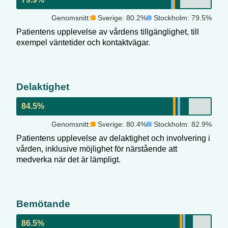
Genomsnitt:
Sverige:
80.2
%
Stockholm
:
79.5
%
Patientens upplevelse av vårdens tillgänglighet, till
exempel väntetider och kontaktvägar.
Delaktighet
84.5
%
Genomsnitt:
Sverige:
80.4
%
Stockholm
:
82.9
%
Patientens upplevelse av delaktighet och involvering i
vården, inklusive möjlighet för närstående att
medverka när det är lämpligt.
Bemötande
86.5
%