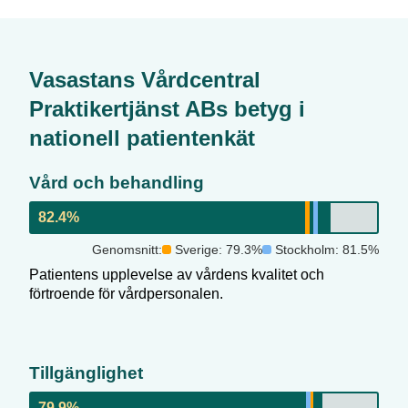
Vasastans Vårdcentral
Praktikertjänst AB
s betyg i
nationell patientenkät
Vård och behandling
82.4
%
Genomsnitt:
Sverige:
79.3
%
Stockholm
:
81.5
%
Patientens upplevelse av vårdens kvalitet och
förtroende för vårdpersonalen.
Tillgänglighet
79.9
%