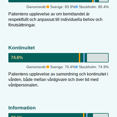
Genomsnitt:
Sverige:
83.9
%
Stockholm
:
85.4
%
Patientens upplevelse av om bemötandet är
respektfullt och anpassat till individuella behov och
förutsättningar.
Kontinuitet
74.6
%
Genomsnitt:
Sverige:
70.4
%
Stockholm
:
74.9
%
Patientens upplevelse av samordning och kontinuitet i
vården, både mellan vårdgivare och över tid med
vårdpersonalen.
Information