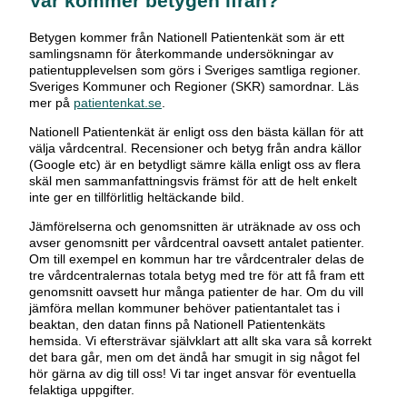
Var kommer betygen ifrån?
Betygen kommer från Nationell Patientenkät som är ett
samlingsnamn för återkommande undersökningar av
patientupplevelsen som görs i Sveriges samtliga regioner.
Sveriges Kommuner och Regioner (SKR) samordnar. Läs
mer på
patientenkat.se
.
Nationell Patientenkät är enligt oss den bästa källan för att
välja vårdcentral. Recensioner och betyg från andra källor
(Google etc) är en betydligt sämre källa enligt oss av flera
skäl men sammanfattningsvis främst för att de helt enkelt
inte ger en tillförlitlig heltäckande bild.
Jämförelserna och genomsnitten är uträknade av oss och
avser genomsnitt per vårdcentral oavsett antalet patienter.
Om till exempel en kommun har tre vårdcentraler delas de
tre vårdcentralernas totala betyg med tre för att få fram ett
genomsnitt oavsett hur många patienter de har. Om du vill
jämföra mellan kommuner behöver patientantalet tas i
beaktan, den datan finns på Nationell Patientenkäts
hemsida. Vi eftersträvar självklart att allt ska vara så korrekt
det bara går, men om det ändå har smugit in sig något fel
hör gärna av dig till oss! Vi tar inget ansvar för eventuella
felaktiga uppgifter.