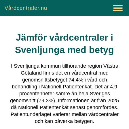
Vårdcentraler.nu
Jämför vårdcentraler i
Svenljunga
med betyg
I
Svenljunga
kommun tillhörande region
Västra
Götaland
finns det
en vårdcentral
med
genomsnittsbetyget
74.4
% i vård och
behandling i Nationell Patientenkät.
Det är
4.9
procentenheter sämre än hela Sveriges
genomsnitt (
79.3
%).
Informationen är från 2025
då Nationell Patientenkät senast genomfördes.
Patientunderlaget varierar mellan vårdcentraler
och kan påverka betygen.