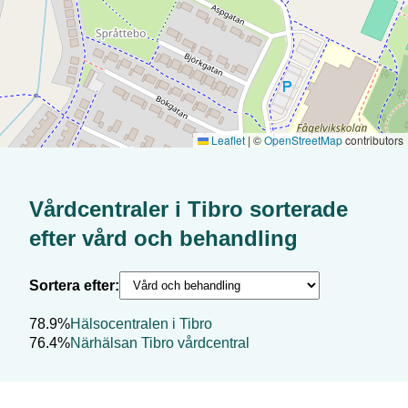
Leaflet
|
©
OpenStreetMap
contributors
Vårdcentraler i
Tibro
sorterade
efter
vård och behandling
Sortera efter:
78.9%
Hälsocentralen i Tibro
76.4%
Närhälsan Tibro vårdcentral