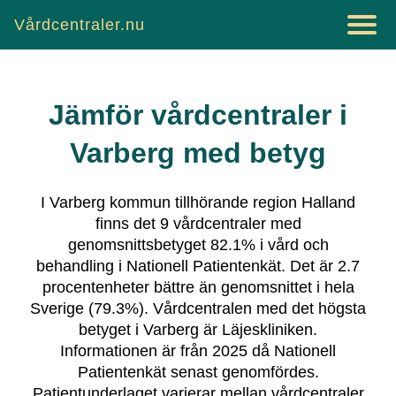
Vårdcentraler.nu
Jämför vårdcentraler i
Varberg
med betyg
I
Varberg
kommun tillhörande region
Halland
finns det
9
vårdcentraler
med
genomsnittsbetyget
82.1
% i vård och
behandling i Nationell Patientenkät.
Det är
2.7
procentenheter bättre än genomsnittet i hela
Sverige (
79.3
%).
Vårdcentralen med det högsta
betyget i
Varberg
är
Läjeskliniken
.
Informationen är från 2025 då Nationell
Patientenkät senast genomfördes.
Patientunderlaget varierar mellan vårdcentraler