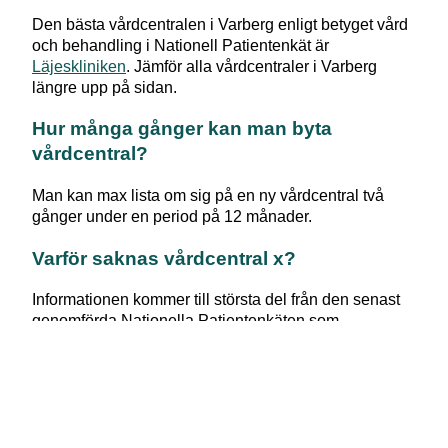
Den bästa vårdcentralen i
Varberg
enligt betyget vård
och behandling i Nationell Patientenkät är
Läjeskliniken
. Jämför alla vårdcentraler i
Varberg
längre upp på sidan.
Hur många gånger kan man byta
vårdcentral?
Man kan max lista om sig på en ny vårdcentral två
gånger under en period på 12 månader.
Varför saknas vårdcentral x?
Informationen kommer till största del från den senast
genomförda Nationella Patientenkäten som
genomfördes under 2025. Vårdcentraler kan ha
tillkommit, försvunnit eller bytt namn sedan dess.
Kan man gå till vilken vårdcentral som
helst?