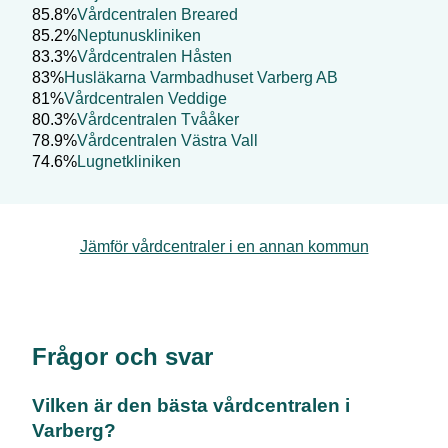
85.8%
Vårdcentralen Breared
85.2%
Neptunuskliniken
83.3%
Vårdcentralen Håsten
83%
Husläkarna Varmbadhuset Varberg AB
81%
Vårdcentralen Veddige
80.3%
Vårdcentralen Tvååker
78.9%
Vårdcentralen Västra Vall
74.6%
Lugnetkliniken
Jämför vårdcentraler i en annan kommun
Frågor och svar
Vilken är den bästa vårdcentralen i
Varberg
?