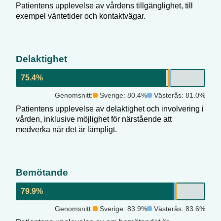
Patientens upplevelse av vårdens tillgänglighet, till
exempel väntetider och kontaktvägar.
Delaktighet
75.4
%
Genomsnitt:
Sverige:
80.4
%
Västerås
:
81.0
%
Patientens upplevelse av delaktighet och involvering i
vården, inklusive möjlighet för närstående att
medverka när det är lämpligt.
Bemötande
79.9
%
Genomsnitt:
Sverige:
83.9
%
Västerås
:
83.6
%