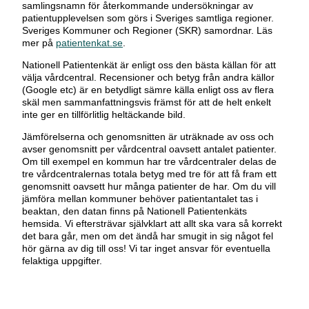
samlingsnamn för återkommande undersökningar av
patientupplevelsen som görs i Sveriges samtliga regioner.
Sveriges Kommuner och Regioner (SKR) samordnar. Läs
mer på
patientenkat.se
.
Nationell Patientenkät är enligt oss den bästa källan för att
välja vårdcentral. Recensioner och betyg från andra källor
(Google etc) är en betydligt sämre källa enligt oss av flera
skäl men sammanfattningsvis främst för att de helt enkelt
inte ger en tillförlitlig heltäckande bild.
Jämförelserna och genomsnitten är uträknade av oss och
avser genomsnitt per vårdcentral oavsett antalet patienter.
Om till exempel en kommun har tre vårdcentraler delas de
tre vårdcentralernas totala betyg med tre för att få fram ett
genomsnitt oavsett hur många patienter de har. Om du vill
jämföra mellan kommuner behöver patientantalet tas i
beaktan, den datan finns på Nationell Patientenkäts
hemsida. Vi eftersträvar självklart att allt ska vara så korrekt
det bara går, men om det ändå har smugit in sig något fel
hör gärna av dig till oss! Vi tar inget ansvar för eventuella
felaktiga uppgifter.