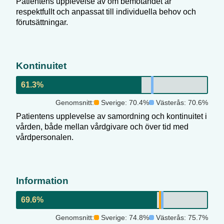
Patientens upplevelse av om bemötandet är
respektfullt och anpassat till individuella behov och
förutsättningar.
Kontinuitet
61.3
%
Genomsnitt:
Sverige:
70.4
%
Västerås
:
70.6
%
Patientens upplevelse av samordning och kontinuitet i
vården, både mellan vårdgivare och över tid med
vårdpersonalen.
Information
69.6
%
Genomsnitt:
Sverige:
74.8
%
Västerås
:
75.7
%