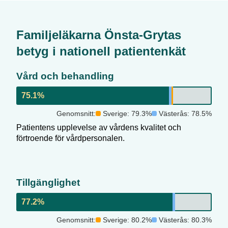
Familjeläkarna Önsta-Gryta
s
betyg i nationell patientenkät
Vård och behandling
75.1
%
Genomsnitt:
Sverige:
79.3
%
Västerås
:
78.5
%
Patientens upplevelse av vårdens kvalitet och
förtroende för vårdpersonalen.
Tillgänglighet
77.2
%
Genomsnitt:
Sverige:
80.2
%
Västerås
:
80.3
%