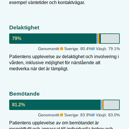
exempel väntetider och kontaktvägar.
Delaktighet
79
%
Genomsnitt:
Sverige:
80.4
%
Växjö
:
79.1
%
Patientens upplevelse av delaktighet och involvering i
vården, inklusive möjlighet för närstående att
medverka när det är lämpligt.
Bemötande
81.2
%
Genomsnitt:
Sverige:
83.9
%
Växjö
:
83.0
%
Patientens upplevelse av om bemötandet är
respektfullt och anpassat till individuella behov och