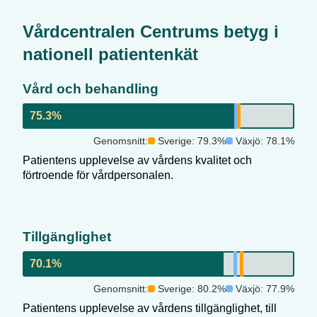
Vårdcentralen Centrum
s betyg i
nationell patientenkät
Vård och behandling
75.3
%
Genomsnitt:
Sverige:
79.3
%
Växjö
:
78.1
%
Patientens upplevelse av vårdens kvalitet och
förtroende för vårdpersonalen.
Tillgänglighet
70.1
%
Genomsnitt:
Sverige:
80.2
%
Växjö
:
77.9
%
Patientens upplevelse av vårdens tillgänglighet, till