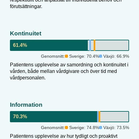
förutsättningar.
Kontinuitet
61.4
%
Genomsnitt:
Sverige:
70.4
%
Växjö
:
66.9
%
Patientens upplevelse av samordning och kontinuitet i
vården, både mellan vårdgivare och över tid med
vårdpersonalen.
Information
70.3
%
Genomsnitt:
Sverige:
74.8
%
Växjö
:
73.5
%
Patientens upplevelse av hur tydligt och proaktivt