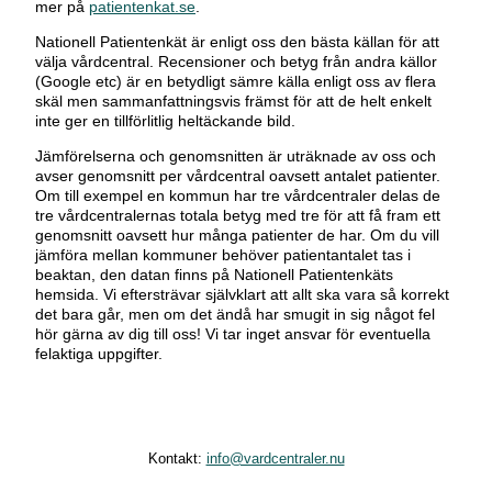
mer på
patientenkat.se
.
Nationell Patientenkät är enligt oss den bästa källan för att
välja vårdcentral. Recensioner och betyg från andra källor
(Google etc) är en betydligt sämre källa enligt oss av flera
skäl men sammanfattningsvis främst för att de helt enkelt
inte ger en tillförlitlig heltäckande bild.
Jämförelserna och genomsnitten är uträknade av oss och
avser genomsnitt per vårdcentral oavsett antalet patienter.
Om till exempel en kommun har tre vårdcentraler delas de
tre vårdcentralernas totala betyg med tre för att få fram ett
genomsnitt oavsett hur många patienter de har. Om du vill
jämföra mellan kommuner behöver patientantalet tas i
beaktan, den datan finns på Nationell Patientenkäts
hemsida. Vi eftersträvar självklart att allt ska vara så korrekt
det bara går, men om det ändå har smugit in sig något fel
hör gärna av dig till oss! Vi tar inget ansvar för eventuella
felaktiga uppgifter.
Kontakt:
info@vardcentraler.nu