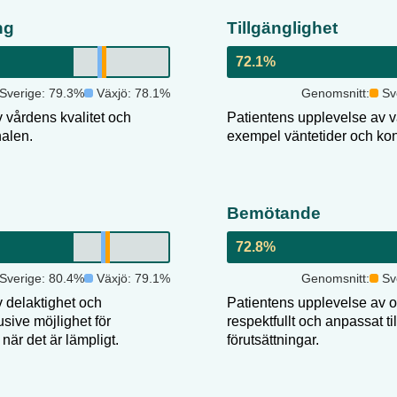
ng
Tillgänglighet
72.1
%
Sverige:
79.3
%
Växjö
:
78.1
%
Genomsnitt:
Sv
 vårdens kvalitet och
Patientens upplevelse av vår
nalen.
exempel väntetider och kon
Bemötande
72.8
%
Sverige:
80.4
%
Växjö
:
79.1
%
Genomsnitt:
Sv
 delaktighet och
Patientens upplevelse av 
usive möjlighet för
respektfullt och anpassat ti
när det är lämpligt.
förutsättningar.