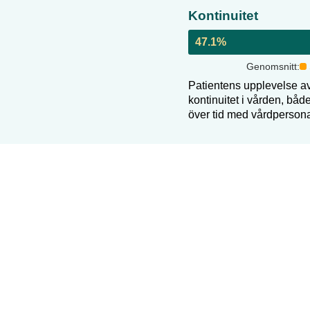
Kontinuitet
47.1
%
Genomsnitt:
Patientens upplevelse a
kontinuitet i vården, bå
över tid med vårdperson