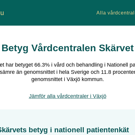
nu
Alla vårdcentral
Betyg
Vårdcentralen Skärvet
et
har betyget
66.3
% i vård och behandling i Nationell pa
sämre än genomsnittet i hela Sverige och
11.8
procente
genomsnittet i
Växjö
kommun.
Jämför alla vårdcentraler i
Växjö
Skärvet
s betyg i nationell patientenkät