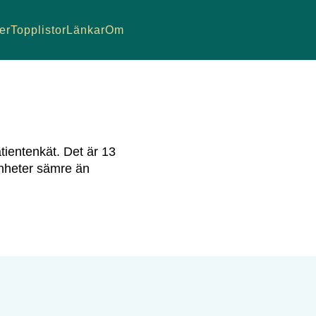
er
Topplistor
Länkar
Om
tientenkät.
Det är
13
nheter sämre än