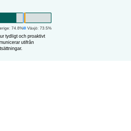
erige:
74.8
%
Växjö
:
73.5
%
r tydligt och proaktivt
unicerar utifrån
tsättningar.