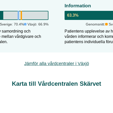
Information
63.3
%
Sverige:
70.4
%
Växjö
:
66.9
%
Genomsnitt:
Sv
v samordning och
Patientens upplevelse av hu
de mellan vårdgivare och
vården informerar och komm
alen.
patientens individuella föru
Jämför alla vårdcentraler i
Växjö
Karta till Vårdcentralen Skärvet