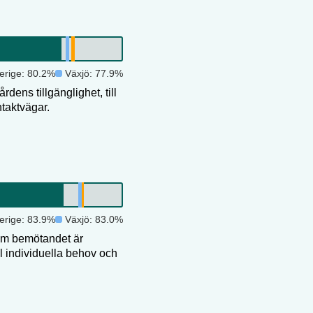
erige:
80.2
%
Växjö
:
77.9
%
dens tillgänglighet, till
taktvägar.
erige:
83.9
%
Växjö
:
83.0
%
om bemötandet är
ll individuella behov och