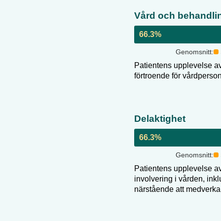
Vård och behandli
66.3
%
Genomsnitt:
Patientens upplevelse av
förtroende för vårdperso
Delaktighet
66.3
%
Genomsnitt:
Patientens upplevelse av
involvering i vården, inkl
närstående att medverka 