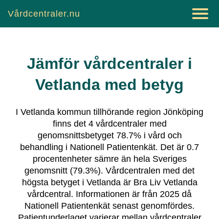
Vårdcentraler.nu
Jämför vårdcentraler i
Vetlanda
med betyg
I
Vetlanda
kommun tillhörande region
Jönköping
finns det
4
vårdcentraler
med
genomsnittsbetyget
78.7
% i vård och
behandling i Nationell Patientenkät.
Det är
0.7
procentenheter sämre än hela Sveriges
genomsnitt (
79.3
%).
Vårdcentralen med det
högsta betyget i
Vetlanda
är
Bra Liv Vetlanda
vårdcentral
.
Informationen är från 2025 då
Nationell Patientenkät senast genomfördes.
Patientunderlaget varierar mellan vårdcentraler