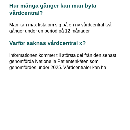
Hur många gånger kan man byta
vårdcentral?
Man kan max lista om sig på en ny vårdcentral två
gånger under en period på 12 månader.
Varför saknas vårdcentral x?
Informationen kommer till största del från den senast
genomförda Nationella Patientenkäten som
genomfördes under 2025. Vårdcentraler kan ha
tillkommit, försvunnit eller bytt namn sedan dess.
Kan man gå till vilken vårdcentral som
helst?
Ja, man kan gå till vilken vårdcentral som helst i
Sverige oavsett om man är listad på en annan eller
inte. Du kan gå till en vårdcentral i en annan region än
den du är folkbokförd i. Om du till exempel är bortrest
hemifrån på semester kan det vara svårt att besöka