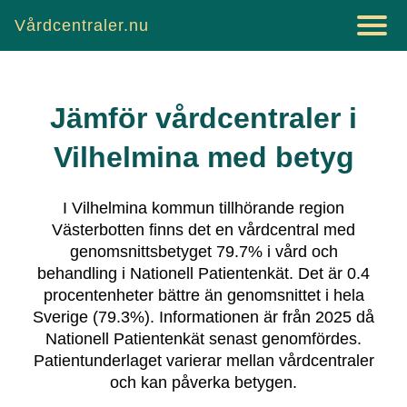
Vårdcentraler.nu
Jämför vårdcentraler i
Vilhelmina
med betyg
I
Vilhelmina
kommun tillhörande region
Västerbotten
finns det
en vårdcentral
med
genomsnittsbetyget
79.7
% i vård och
behandling i Nationell Patientenkät.
Det är
0.4
procentenheter bättre än genomsnittet i hela
Sverige (
79.3
%).
Informationen är från 2025 då
Nationell Patientenkät senast genomfördes.
Patientunderlaget varierar mellan vårdcentraler
och kan påverka betygen.