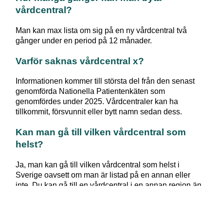
vårdcentral?
Man kan max lista om sig på en ny vårdcentral två
gånger under en period på 12 månader.
Varför saknas vårdcentral x?
Informationen kommer till största del från den senast
genomförda Nationella Patientenkäten som
genomfördes under 2025. Vårdcentraler kan ha
tillkommit, försvunnit eller bytt namn sedan dess.
Kan man gå till vilken vårdcentral som
helst?
Ja, man kan gå till vilken vårdcentral som helst i
Sverige oavsett om man är listad på en annan eller
inte. Du kan gå till en vårdcentral i en annan region än
den du är folkbokförd i. Om du till exempel är bortrest
hemifrån på semester kan det vara svårt att besöka
den vårdcentralen du vanligtvis använder. Men du