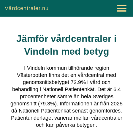
Vårdcentraler.nu
Jämför vårdcentraler i
Vindeln
med betyg
I
Vindeln
kommun tillhörande region
Västerbotten
finns det
en vårdcentral
med
genomsnittsbetyget
72.9
% i vård och
behandling i Nationell Patientenkät.
Det är
6.4
procentenheter sämre än hela Sveriges
genomsnitt (
79.3
%).
Informationen är från 2025
då Nationell Patientenkät senast genomfördes.
Patientunderlaget varierar mellan vårdcentraler
och kan påverka betygen.