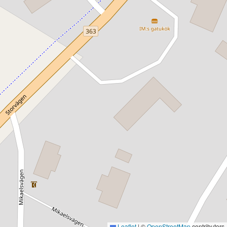
Leaflet
|
©
OpenStreetMap
contributors