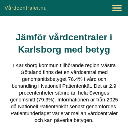
Vårdcentraler.nu
Jämför vårdcentraler i
Karlsborg
med betyg
I
Karlsborg
kommun tillhörande region
Västra
Götaland
finns det
en vårdcentral
med
genomsnittsbetyget
76.4
% i vård och
behandling i Nationell Patientenkät.
Det är
2.9
procentenheter sämre än hela Sveriges
genomsnitt (
79.3
%).
Informationen är från 2025
då Nationell Patientenkät senast genomfördes.
Patientunderlaget varierar mellan vårdcentraler
och kan påverka betygen.