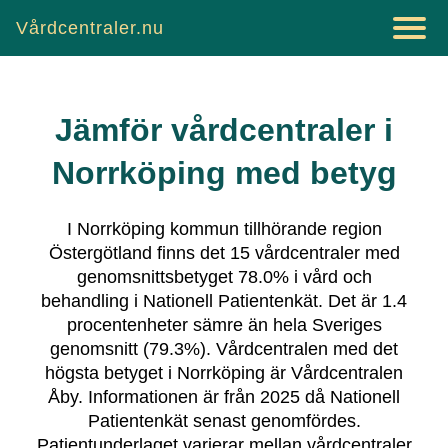
Vårdcentraler.nu
Jämför vårdcentraler i
Norrköping
med betyg
I
Norrköping
kommun tillhörande region
Östergötland
finns det
15
vårdcentraler
med
genomsnittsbetyget
78.0
% i vård och
behandling i Nationell Patientenkät.
Det är
1.4
procentenheter sämre än hela Sveriges
genomsnitt (
79.3
%).
Vårdcentralen med det
högsta betyget i
Norrköping
är
Vårdcentralen
Åby
.
Informationen är från 2025 då Nationell
Patientenkät senast genomfördes.
Patientunderlaget varierar mellan vårdcentraler