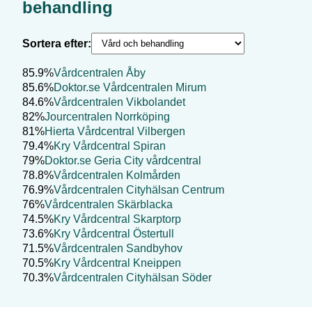
behandling
Sortera efter:
85.9%
Vårdcentralen Åby
85.6%
Doktor.se Vårdcentralen Mirum
84.6%
Vårdcentralen Vikbolandet
82%
Jourcentralen Norrköping
81%
Hierta Vårdcentral Vilbergen
79.4%
Kry Vårdcentral Spiran
79%
Doktor.se Geria City vårdcentral
78.8%
Vårdcentralen Kolmården
76.9%
Vårdcentralen Cityhälsan Centrum
76%
Vårdcentralen Skärblacka
74.5%
Kry Vårdcentral Skarptorp
73.6%
Kry Vårdcentral Östertull
71.5%
Vårdcentralen Sandbyhov
70.5%
Kry Vårdcentral Kneippen
70.3%
Vårdcentralen Cityhälsan Söder