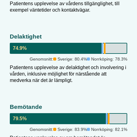
Patientens upplevelse av vårdens tillgänglighet, till
exempel väntetider och kontaktvägar.
Delaktighet
74.9
%
Genomsnitt:
Sverige:
80.4
%
Norrköping
:
78.3
%
Patientens upplevelse av delaktighet och involvering i
vården, inklusive möjlighet för närstående att
medverka när det är lämpligt.
Bemötande
79.5
%
Genomsnitt:
Sverige:
83.9
%
Norrköping
:
82.1
%