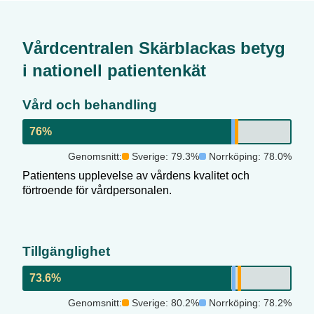
Vårdcentralen Skärblacka
s betyg
i nationell patientenkät
Vård och behandling
76
%
Genomsnitt:
Sverige:
79.3
%
Norrköping
:
78.0
%
Patientens upplevelse av vårdens kvalitet och
förtroende för vårdpersonalen.
Tillgänglighet
73.6
%
Genomsnitt:
Sverige:
80.2
%
Norrköping
:
78.2
%