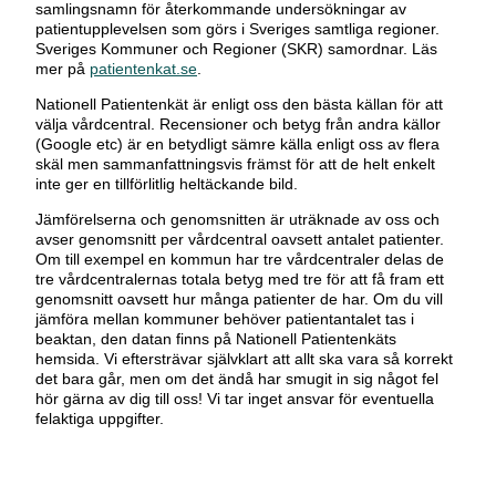
samlingsnamn för återkommande undersökningar av
patientupplevelsen som görs i Sveriges samtliga regioner.
Sveriges Kommuner och Regioner (SKR) samordnar. Läs
mer på
patientenkat.se
.
Nationell Patientenkät är enligt oss den bästa källan för att
välja vårdcentral. Recensioner och betyg från andra källor
(Google etc) är en betydligt sämre källa enligt oss av flera
skäl men sammanfattningsvis främst för att de helt enkelt
inte ger en tillförlitlig heltäckande bild.
Jämförelserna och genomsnitten är uträknade av oss och
avser genomsnitt per vårdcentral oavsett antalet patienter.
Om till exempel en kommun har tre vårdcentraler delas de
tre vårdcentralernas totala betyg med tre för att få fram ett
genomsnitt oavsett hur många patienter de har. Om du vill
jämföra mellan kommuner behöver patientantalet tas i
beaktan, den datan finns på Nationell Patientenkäts
hemsida. Vi eftersträvar självklart att allt ska vara så korrekt
det bara går, men om det ändå har smugit in sig något fel
hör gärna av dig till oss! Vi tar inget ansvar för eventuella
felaktiga uppgifter.