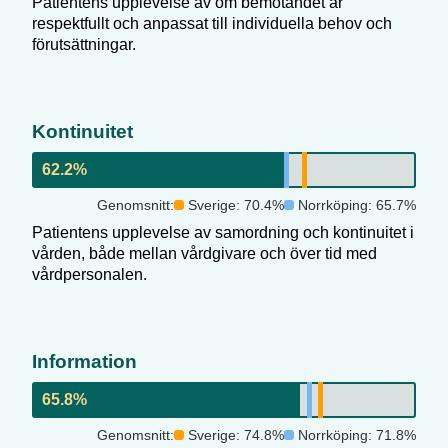
Patientens upplevelse av om bemötandet är
respektfullt och anpassat till individuella behov och
förutsättningar.
Kontinuitet
62.2
%
Genomsnitt:
Sverige:
70.4
%
Norrköping
:
65.7
%
Patientens upplevelse av samordning och kontinuitet i
vården, både mellan vårdgivare och över tid med
vårdpersonalen.
Information
65.8
%
Genomsnitt:
Sverige:
74.8
%
Norrköping
:
71.8
%