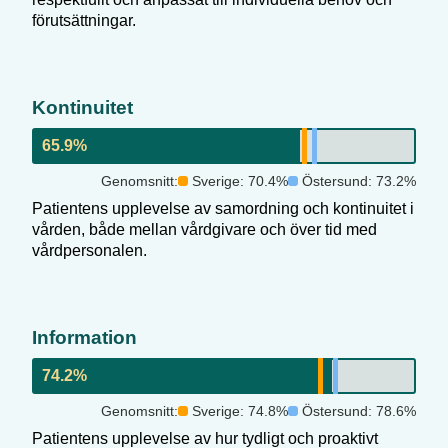
förutsättningar.
Kontinuitet
65.9
%
Genomsnitt:
Sverige:
70.4
%
Östersund
:
73.2
%
Patientens upplevelse av samordning och kontinuitet i
vården, både mellan vårdgivare och över tid med
vårdpersonalen.
Information
74.2
%
Genomsnitt:
Sverige:
74.8
%
Östersund
:
78.6
%
Patientens upplevelse av hur tydligt och proaktivt