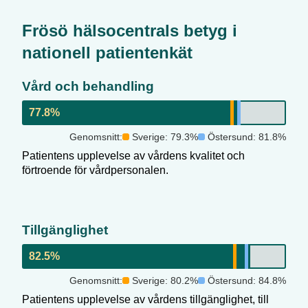
Frösö hälsocentral
s betyg i
nationell patientenkät
Vård och behandling
77.8
%
Genomsnitt:
Sverige:
79.3
%
Östersund
:
81.8
%
Patientens upplevelse av vårdens kvalitet och
förtroende för vårdpersonalen.
Tillgänglighet
82.5
%
Genomsnitt:
Sverige:
80.2
%
Östersund
:
84.8
%
Patientens upplevelse av vårdens tillgänglighet, till