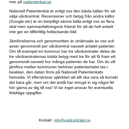
mer på
patientenkat.se
.
Nationell Patientenkät är enligt oss den bästa källan för att
välja vårdcentral. Recensioner och betyg från andra källor
(Google etc) är en betydligt sämre källa enligt oss av flera
skäl men sammanfattningsvis främst för att de helt enkelt
inte ger en tillförlitlig heltäckande bild.
Jämförelserna och genomsnitten är uträknade av oss och
avser genomsnitt per vårdcentral oavsett antalet patienter.
Om till exempel en kommun har tre vårdcentraler delas de
tre vårdcentralernas totala betyg med tre för att få fram ett
genomsnitt oavsett hur många patienter de har. Om du vill
jämföra mellan kommuner behöver patientantalet tas i
beaktan, den datan finns på Nationell Patientenkäts
hemsida. Vi eftersträvar självklart att allt ska vara så korrekt
det bara går, men om det ändå har smugit in sig något fel
hör gärna av dig till oss! Vi tar inget ansvar för eventuella
felaktiga uppgifter.
Kontakt:
info@vardcentraler.nu