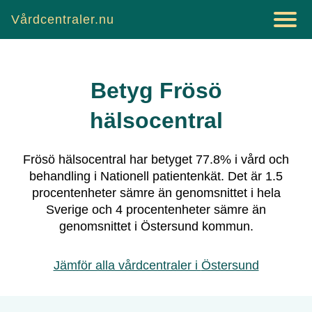
Vårdcentraler.nu
Betyg
Frösö
hälsocentral
Frösö hälsocentral
har betyget
77.8
% i vård och
behandling i Nationell patientenkät.
Det är
1.5
procentenheter sämre än genomsnittet i hela
Sverige och
4
procentenheter sämre än
genomsnittet i
Östersund
kommun.
Jämför alla vårdcentraler i
Östersund