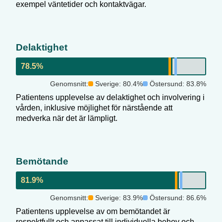
exempel väntetider och kontaktvägar.
Delaktighet
78.5
%
Genomsnitt:
Sverige:
80.4
%
Östersund
:
83.8
%
Patientens upplevelse av delaktighet och involvering i
vården, inklusive möjlighet för närstående att
medverka när det är lämpligt.
Bemötande
81.9
%
Genomsnitt:
Sverige:
83.9
%
Östersund
:
86.6
%
Patientens upplevelse av om bemötandet är
respektfullt och anpassat till individuella behov och