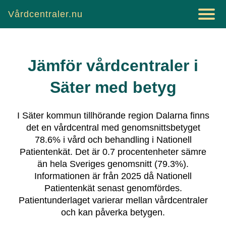
Vårdcentraler.nu
Jämför vårdcentraler i
Säter
med betyg
I
Säter
kommun tillhörande region
Dalarna
finns
det
en vårdcentral
med genomsnittsbetyget
78.6
% i vård och behandling i Nationell
Patientenkät.
Det är
0.7
procentenheter sämre
än hela Sveriges genomsnitt (
79.3
%).
Informationen är från 2025 då Nationell
Patientenkät senast genomfördes.
Patientunderlaget varierar mellan vårdcentraler
och kan påverka betygen.