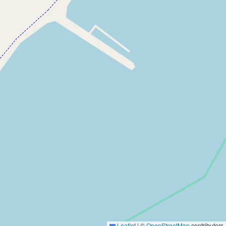
Leaflet
|
©
OpenStreetMap
contributors