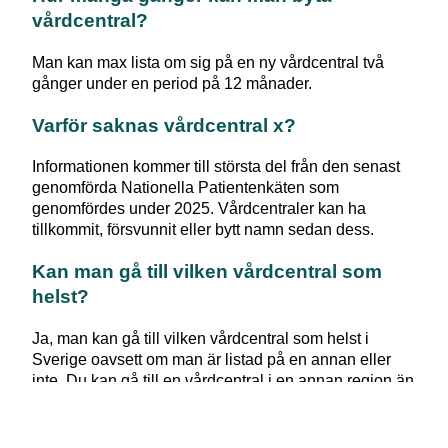
vårdcentral?
Man kan max lista om sig på en ny vårdcentral två
gånger under en period på 12 månader.
Varför saknas vårdcentral x?
Informationen kommer till största del från den senast
genomförda Nationella Patientenkäten som
genomfördes under 2025. Vårdcentraler kan ha
tillkommit, försvunnit eller bytt namn sedan dess.
Kan man gå till vilken vårdcentral som
helst?
Ja, man kan gå till vilken vårdcentral som helst i
Sverige oavsett om man är listad på en annan eller
inte. Du kan gå till en vårdcentral i en annan region än
den du är folkbokförd i. Om du till exempel är bortrest
hemifrån på semester kan det vara svårt att besöka
den vårdcentralen du vanligtvis använder. Men du